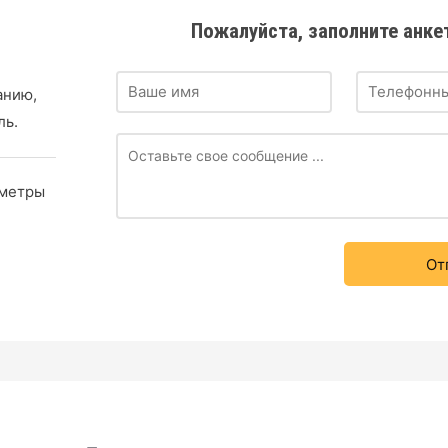
Пожалуйста, заполните анке
анию,
ль.
аметры